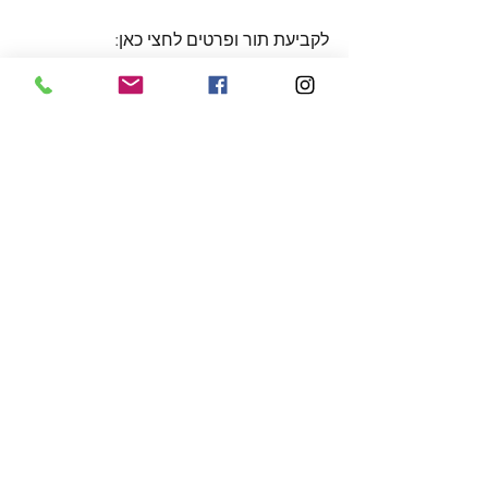
לקביעת תור ופרטים לחצי כאן:
https://www.femmaclinic.co.il/איקוויליברי
ו
הצג הכול
פוסטים אחרונים