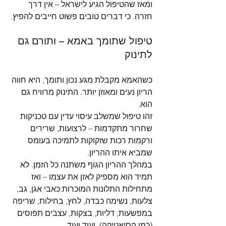
ומאז שהטיפול הגיע לישראל – אין דרך 
חזרה. כי דברים טובים פשוט חייבים להפיץ.
טיפול שתומך באמא – ותורם גם 
לתינוק
כשהאמא מקבלת מגע נכון ותומך, היא חווה 
הריון נעים ומאוזן יותר. התינוק מרוויח גם 
הוא.
זהו טיפול שמשלב עיסוי עדין עם טכניקות 
שחרור מתקדמות – לרצועות, שרירים 
ורקמות רכות שזקוקות לתמיכה בעומס 
שמביא איתו ההריון.
במהלך ההריון הגוף משתנה כל הזמן. לא 
תמיד הוא מספיק לאזן את עצמו – ואז 
מתחילות התלונות המוכרות:כאבי אגן, גב, 
צלעות, נשימה כבדה, לחץ, בחילות, שריפה 
במפשעות, דליות, בצקות, עצבים תפוסים 
(כמו הסיאטיקה), ועוד ועוד…